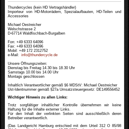
Thundercycles (kein HD Vertragshändler)
Importeur von HD-Motorrädern, Spezialaufbauten, HD-Teilen und
Accessories
Michael Oestreicher
Welschstrasse 2
D-67714 Waldfischbach-Burgalben
Fon: +49 6333 64096
Fax: +49 6333 64096
Mobil: +49 172 2312752
e-Mail:
info@thundercycle.de
Unsere Öffnungszeiten:
Dienstag bis Freitag 14.30 bis 18.30 Uhr
Samstags 10.00 bis 14.00 Uhr
Montags geschlossen
Inhaltlich Verantwortlicher gemäß §6 MDStV: Michael Oestreicher
Ust-Identnummer gemäß §27a Umsatzsteuergesetz: DE149556452
Wichtiger Hinweis zu allen Links:
Trotz sorgfältiger inhaltlicher Kontrolle übernehmen wir keine
Haftung für die Inhalte externer Links.
Für den Inhalt der verlinkten Seiten sind ausschließlich deren
Betreiber verantwortlich.
(Das Landgericht Hamburg entschied mit dem Urteil 312 O 85/98