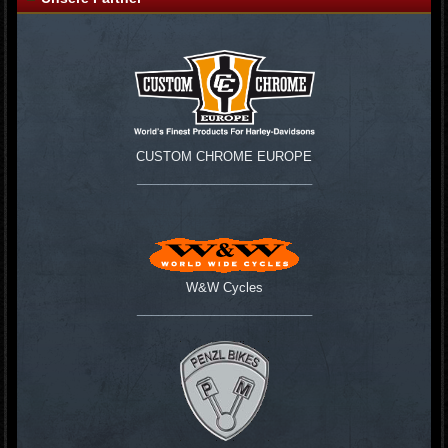
CUSTOM CHROME EUROPE
_________________________
W&W Cycles
_________________________