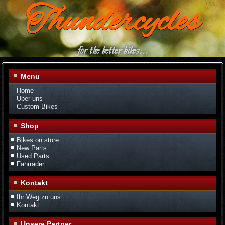
Thundercycles
for the better bikes...
Menu
Home
Über uns
Custom-Bikes
Shop
Bikes on store
New Parts
Used Parts
Fahrräder
Kontakt
Ihr Weg zu uns
Kontakt
Unsere Partner