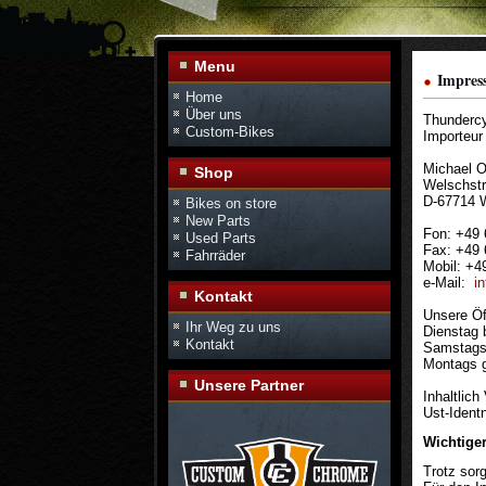
Menu
Impres
Home
Über uns
Thundercy
Custom-Bikes
Importeur
Michael O
Shop
Welschst
D-67714 W
Bikes on store
New Parts
Fon: +49
Used Parts
Fax: +49
Fahrräder
Mobil: +4
e-Mail:
i
Kontakt
Unsere Öf
Ihr Weg zu uns
Dienstag 
Kontakt
Samstags 
Montags 
Unsere Partner
Inhaltlic
Ust-Iden
Wichtiger
Trotz sorg