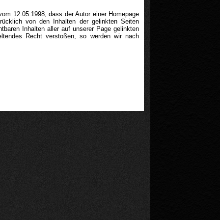
) vom 12.05.1998, dass der Autor einer Homepage
rücklich von den Inhalten der gelinkten Seiten
htbaren Inhalten aller auf unserer Page gelinkten
geltendes Recht verstoßen, so werden wir nach