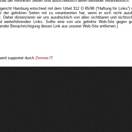
halt der verlinkten Seiten sind ausschließlich deren Betreiber verantwortlich.
gericht Hamburg entschied mit dem Urteil 312 O 85/98 (“Haftung für Links”
te der gelinkten Seiten mit zu verantworten hat, wenn er sich nicht ausd
rt. Daher distanzieren wir uns ausdrücklich von allen sichtbaren und nichtsic
d weiterführenden Links. Sollte eine von uns gelinkte Web-Site gegen 
ender Benachrichtigung diesen Link aus unserer Web-Site entfernen.)
 wird supportet durch
Zimmer-IT