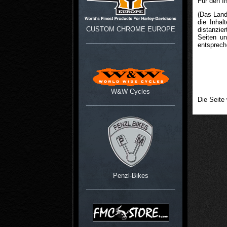
Für den In
(Das Land
die Inhal
CUSTOM CHROME EUROPE
distanzie
Seiten un
_________________________
entsprech
W&W Cycles
Die Seite
_________________________
Penzl-Bikes
_________________________