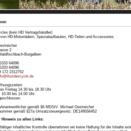
sum
cles (kein HD Vertragshändler)
 von HD-Motorrädern, Spezialaufbauten, HD-Teilen und Accessories
estreicher
rasse 2
aldfischbach-Burgalben
 6333 64096
 6333 64096
9 172 2312752
nfo@thundercycle.de
fnungszeiten:
bis Freitag 14.30 bis 18.30 Uhr
10.00 bis 14.00 Uhr
geschlossen
h Verantwortlicher gemäß §6 MDStV: Michael Oestreicher
tnummer gemäß §27a Umsatzsteuergesetz: DE149556452
 Hinweis zu allen Links:
fältiger inhaltlicher Kontrolle übernehmen wir keine Haftung für die Inhalte ext