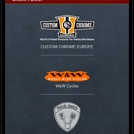
CUSTOM CHROME EUROPE
_________________________
W&W Cycles
_________________________