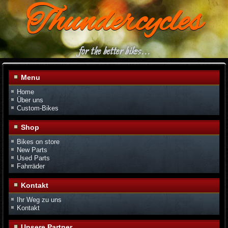
Thundercycles
for the better bikes...
Menu
Home
Über uns
Custom-Bikes
Shop
Bikes on store
New Parts
Used Parts
Fahrräder
Kontakt
Ihr Weg zu uns
Kontakt
Unsere Partner