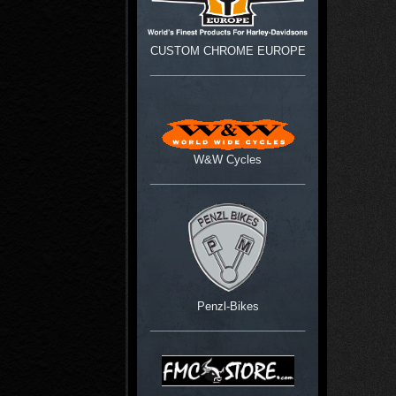
CUSTOM CHROME EUROPE
_________________________
W&W Cycles
_________________________
Penzl-Bikes
_________________________