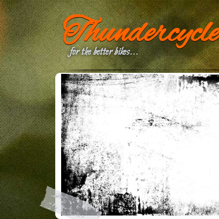
Thundercycle
for the better bikes...