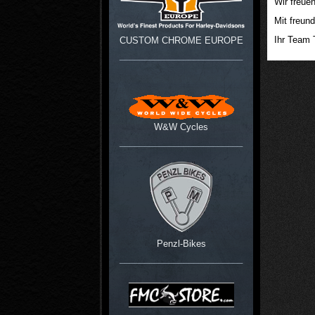
Wir freuen
Mit freun
Ihr Tea
CUSTOM CHROME EUROPE
_________________________
W&W Cycles
_________________________
Penzl-Bikes
_________________________