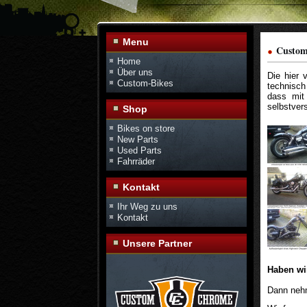
Menu
Custom
Home
Über uns
Die hier 
Custom-Bikes
technisch
dass mit 
selbstver
Shop
Bikes on store
New Parts
Used Parts
Fahrräder
Kontakt
Ihr Weg zu uns
Kontakt
Unsere Partner
Haben wir
Dann nehm