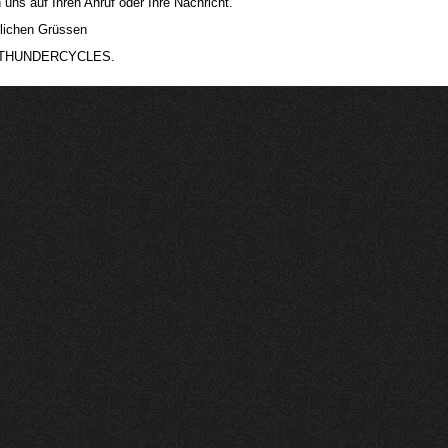
 uns auf Ihren Anruf oder Ihre Nachricht.
dlichen Grüssen
m THUNDERCYCLES.