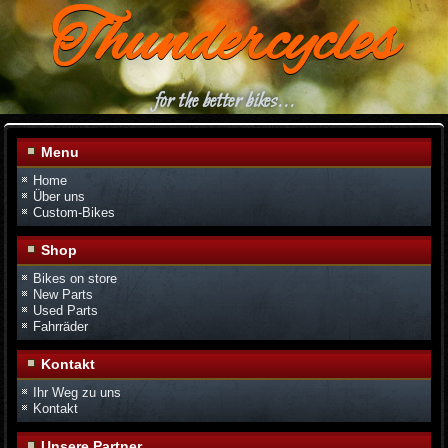
Thundercycles
for the better bikes...
Menu
Home
Über uns
Custom-Bikes
Shop
Bikes on store
New Parts
Used Parts
Fahrräder
Kontakt
Ihr Weg zu uns
Kontakt
Unsere Partner