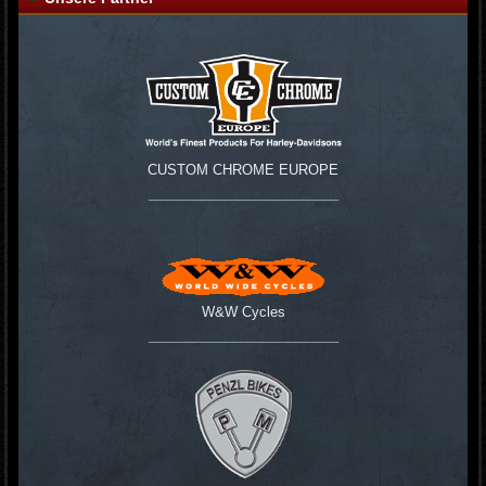
CUSTOM CHROME EUROPE
_________________________
W&W Cycles
_________________________